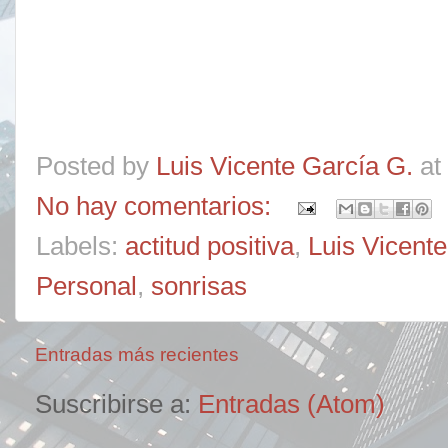
Posted by
Luis Vicente García G.
at
No hay comentarios:
Labels:
actitud positiva
,
Luis Vicent
Personal
,
sonrisas
Entradas más recientes
Suscribirse a:
Entradas (Atom)